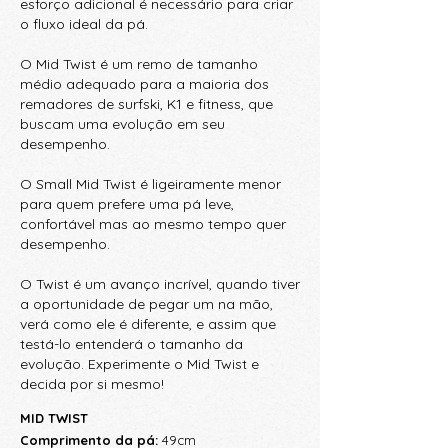
esforço adicional é necessário para criar
o fluxo ideal da pá.
O Mid Twist é um remo de tamanho
médio adequado para a maioria dos
remadores de surfski, K1 e fitness, que
buscam uma evolução em seu
desempenho.
O Small Mid Twist é ligeiramente menor
para quem prefere uma pá leve,
confortável mas ao mesmo tempo quer
desempenho.
O Twist é um avanço incrível, quando tiver
a oportunidade de pegar um na mão,
verá como ele é diferente, e assim que
testá-lo entenderá o tamanho da
evolução. Experimente o Mid Twist e
decida por si mesmo!
MID TWIST
Comprimento da pá:
49cm