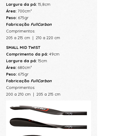
Largura da pá:
15,8cm
Área:
700cm²
Peso:
675gr
Fabricação
FullCarbon
Comprimentos:
205 a 215 cm | 210 a 220 cm
SMALL MID TWIST
Comprimento da pá:
49cm
Largura da pá:
15cm
Área:
680
cm²
Peso:
675gr
Fabricação
FullCarbon
Comprimentos:
200 a 210 cm | 205 a 215 cm